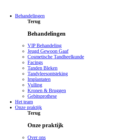
Behandelingen
Terug
Behandelingen
VIP Behandeling
Jeugd Gewoon Gaaf
Cosmetische Tandheelkunde
Facings
Tanden Bleken
Tandvleesontsteking
Implantaten
Vulling
Kronen & Bruggen
Gebitsprothese
Het team
Onze praktijk
Terug
Onze praktijk
Over ons