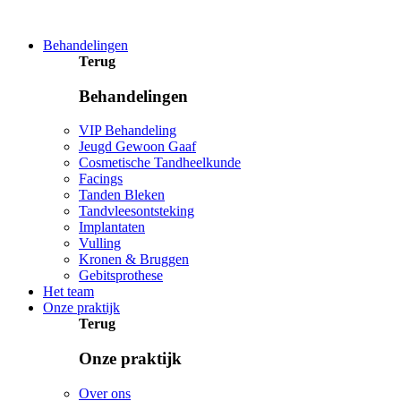
Behandelingen
Terug
Behandelingen
VIP Behandeling
Jeugd Gewoon Gaaf
Cosmetische Tandheelkunde
Facings
Tanden Bleken
Tandvleesontsteking
Implantaten
Vulling
Kronen & Bruggen
Gebitsprothese
Het team
Onze praktijk
Terug
Onze praktijk
Over ons